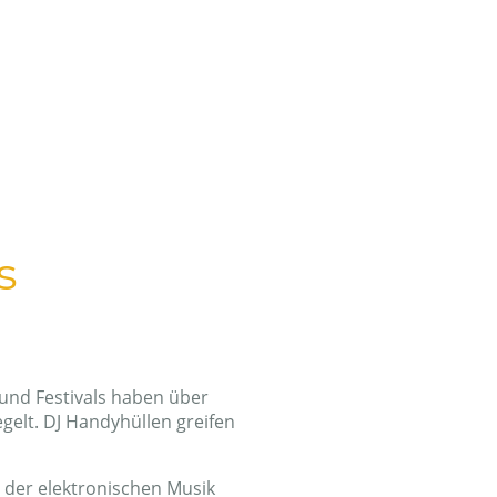
Electronic Techno Trance Music
Techno Rave Clothing
l-rave-kleidung
Vetements-Techno-Rave
ave
Abbigliamento Techno
s
s und Festivals haben über
egelt. DJ Handyhüllen greifen
lt der elektronischen Musik