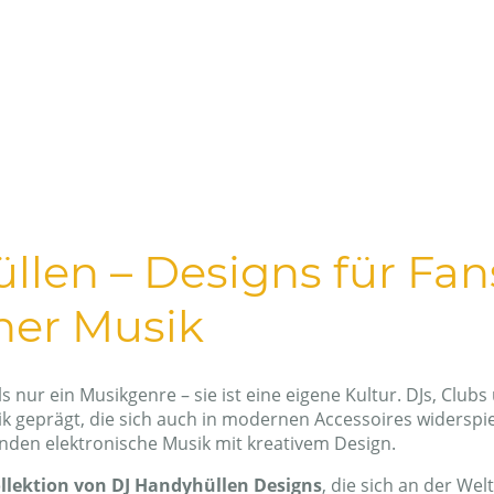
Home
DJFiddle89
techno-festiva
ropa-techno-r
len – Designs für Fan
her Musik
s nur ein Musikgenre – sie ist eine eigene Kultur. DJs, Club
tik geprägt, die sich auch in modernen Accessoires widerspi
inden elektronische Musik mit kreativem Design.
llektion von DJ Handyhüllen Designs
, die sich an der We