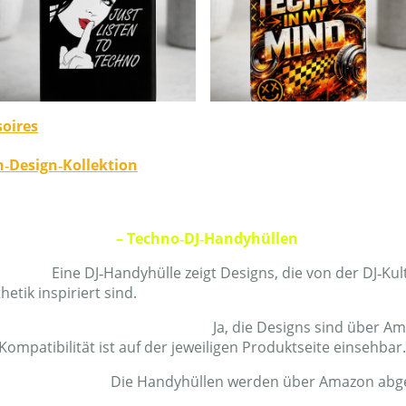
oires
‑Design‑Kollektion
no Handyhüllen
– Techno‑DJ‑Handyhüllen
yhülle?
Eine DJ‑Handyhülle zeigt Designs, die von der DJ‑Kul
etik inspiriert sind.
iPhone‑Modellen kompatibel?
Ja, die Designs sind über A
Kompatibilität ist auf der jeweiligen Produktseite einsehbar.
len versendet?
Die Handyhüllen werden über Amazon abge