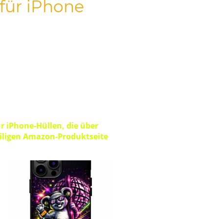
für iPhone
e Freundin/Ihren Freund, Ihre
oiden, urbanen und
sches Alltags-Setup und ist
ür iPhone-Hüllen, die über
eiligen Amazon-Produktseite