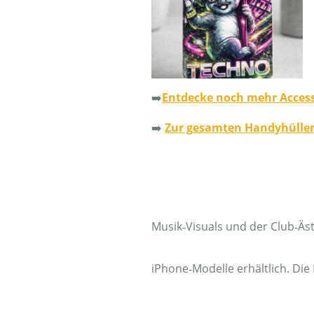
➡️
Entdecke noch mehr Access
➡️
Zur gesamten Handyhüllen
FAQ-Häufige Fragen zu Tech
Was ist eine Techno‑DJ‑Hand
Musik‑Visuals und der Club‑Ästh
Sind diese Handyhüllen mit 
iPhone‑Modelle erhältlich. Die 
Von wo werden die Handyhül