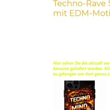
Techno-Rave 
mit EDM-Mot
Wählen Sie Ihre iPhone-Hülle i
Frau oder Ihren Mann oder für 
Ob im Club, auf dem Festival 
musikaffinen Lifestyle. Sie er
auch eine starke Geschenkidee
Hier sehen Sie die aktuell v
Amazon geliefert werden. Kli
zu gelangen um dort genau z