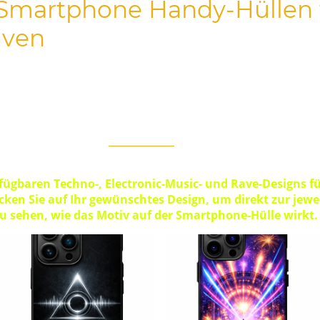
Smartphone Handy-Hüllen 
iven
m Stil von „Elektronischer Tanz-Musik“ als Geschenk für Ihr
sich selbst, mit Blick auf die nächste Techno-Rave-Party.
oder im Studio: Diese iPhone-Hüllen passen zu einem techn
gänzt Streetwear- und
Rave-Outfits
ebenso wie ein minimalisti
 für DJs, Producer und Techno-Fans.
erfügbaren Techno-, Electronic-Music- und Rave-Designs f
cken Sie auf Ihr gewünschtes Design, um direkt zur jew
u sehen, wie das Motiv auf der Smartphone-Hülle wirkt.