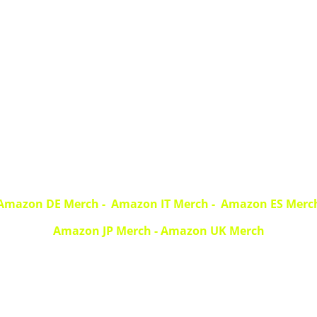
DJFiddl
e89
Amazon DE Merch
-
Amazon IT Merch -
Amazon ES Merc
Amazon JP Merch
-
Amazon UK Merch
all rights reserved
© Copyright.
.
Imprint
|
Data Privacy
About DJFiddle89