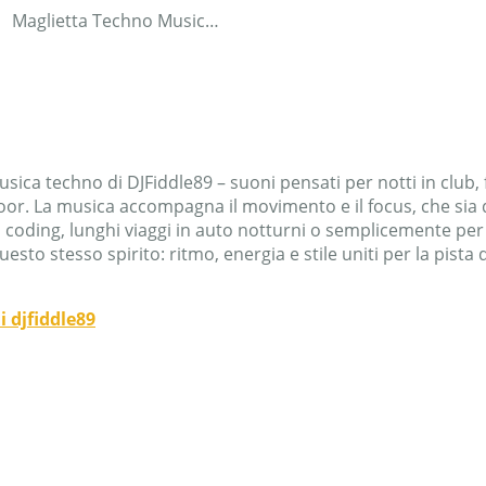
Maglietta Techno Music Raver Girl
ica techno di DJFiddle89 – suoni pensati per notti in club, 
loor. La musica accompagna il movimento e il focus, che si
i coding, lunghi viaggi in auto notturni o semplicemente per
uesto stesso spirito: ritmo, energia e stile uniti per la pista d
i djfiddle89