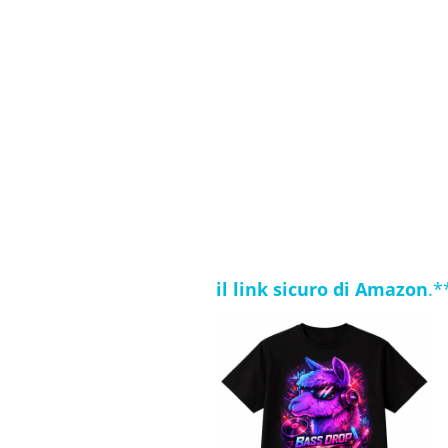
**Movement Torino**, così co
Che tu sia un vero **'Turntabli
**'Techno Rave Lord'**, o che 
lingua. Scopri le magliette con
citazione, e molti altri stili. Og
prossima serata in club o un 
Per offrirti la migliore e più 
direttamente da Amazon. Per te,
conosci.
Trova il tuo stile e indossa la 
il link sicuro di Amazon
.*