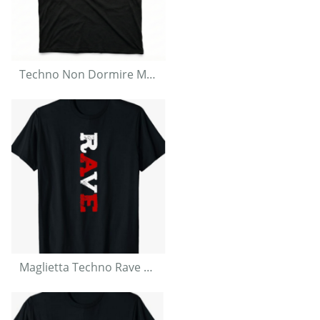
Techno Non Dormire Maglietta
Maglietta Techno Rave con Design Verticale