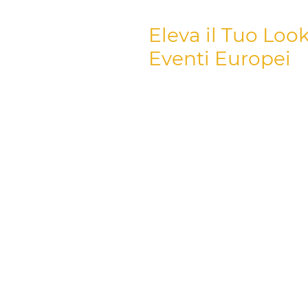
Eleva il Tuo Look
Eventi Europei
Preparati a infiammare la pista
Europa? Dai palchi leggendari 
alle follie estive del
Kappa Futu
giusto è assolutamente essenz
incredibilmente stiloso ma anch
La nostra collezione presenta d
all'
abbigliamento techno mel
nostra Maglietta Musica Techno 
Maglietta London New York Pari
Sappiamo che la
moda rave
è 
(EDM)
, e i nostri design lo rif
rave grafiche
, o persino
magli
Merch on Demand ha qualcosa pe
DJFiddle89
– progettato per ve