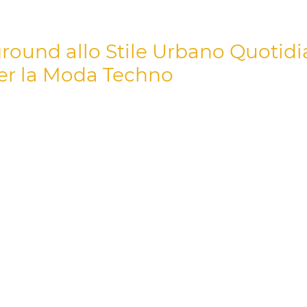
ound allo Stile Urbano Quotidia
per la Moda Techno
d
non riguarda solo le feste; è uno stile di vita profondo, u
iamento techno
ti permette di trasportare quell'energia inc
ssarti in un caffè, di andare a una sessione in studio, o semp
n Scritte Personalizzate ti permette di individualizzare la 
hno Rave offre un cenno sottile ma distintivo ai ritmi che 
nto techno
debba essere versatile, permettendoti di esprime
a in magazzino o semplicemente godendoti la tua
playlist te
e di tessuti resistenti e stampe uniche che riflettono perfet
rance
e oltre. La nostra gamma include potente
moda dark 
ù misteriosa e intensa, insieme a design vibranti che celebr
i capo è concepito per essere un inizio di conversazione, u
ni momento del tuo viaggio nella
musica elettronica
. Non 