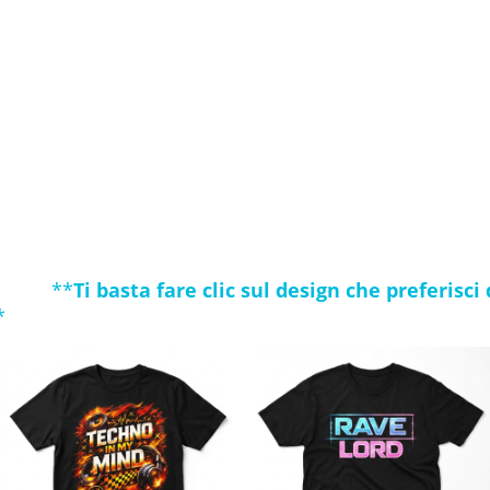
me al prossimo open-air underground.
st'** che rende omaggio all'arte del mix, pronto a dominare 
preferisca il look **mimetico** (camouflage) urbano, abbia
 scritte audaci (**lettering**), illustrazioni uniche come la 
ni pezzo è una dichiarazione di stile – il tuo outfit perfetto per
evento underground.
semplice esperienza d'acquisto, tutte le nostre magliette son
 questo significa pagamenti sicuri, spedizione veloce e l'ecce
**
Ti basta fare clic sul design che preferisci
musica.
*