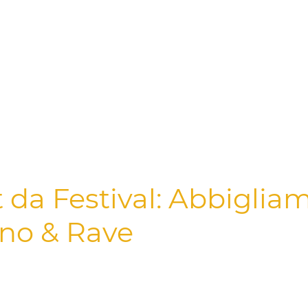
Home
DJFiddle89
techno-festiva
ropa-techno-r
Abbigliamento Techno
Accessori Techno
t da Festival: Abbiglia
hno & Rave
bbigliamento ufficiale di DJFiddle89, dove musica e design 
paggiamento perfetto per esperienze indimenticabili ai festi
e si sentono a casa sui dancefloor di eventi come il **Kappa F