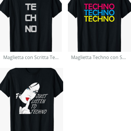
Maglietta con Scritta Techno Personalizzata
Maglietta Techno con Scritta Colorata e Audace