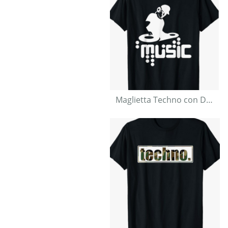
Maglietta Techno con Design Giradischi da DJ