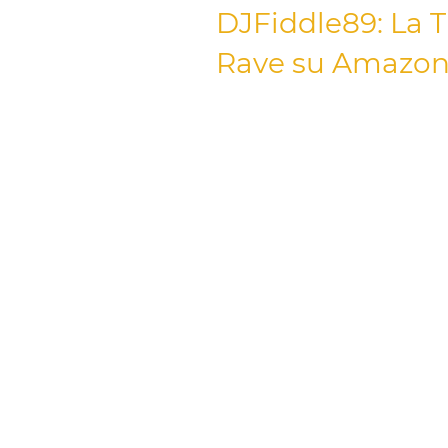
DJFiddle89: La 
Rave su Amazon 
Benvenuti, raver dedicati e app
Questo non è solo merchandise; 
cultura
techno
e
rave
. Credia
è per questo che ci siamo asso
veramente. Dai leggendari magaz
nostra
selezione curata di ab
un'enfasi speciale sulla qualità e
Che tu sia un vero 'Turntablist
della storia iconica di 'Acid Sm
dominare la pista da ballo com
Dichiarazione per la Pista da B
audaci, mimetismo urbano con l
Girl' sulla Maglietta Techno Mus
outfit rave
perfetto per il pr
tua dedizione e indossa la musi