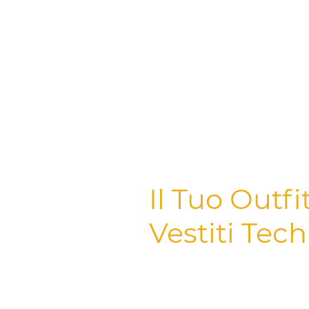
Il Tuo Outfi
Vestiti Tec
Benvenuto nella collezione di a
semplice merchandise; è l'equi
techno e i nostri outfit da rav