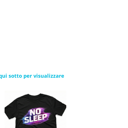
la pista da ballo come il
mo un design che parla la tua
nostra **'Raver Girl'** con una
 il prossimo festival, la
o stampate e spedite
llente servizio clienti che già
 qui sotto per visualizzare