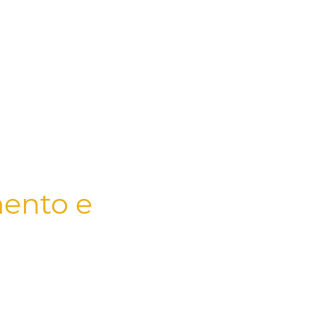
Electronic Techno Trance Music
Techno Rave Clothing
l-rave-kleidung
Vetements-Techno-Rave
ave
Abbigliamento Techno
mento e
si fondono. Questo è più di un
val. Il nostro abbigliamento
uturFestival** o il