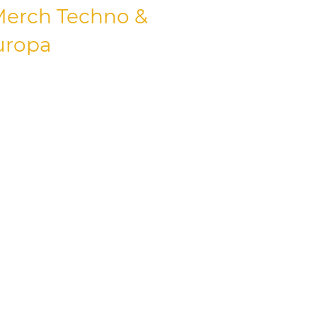
 Merch Techno &
uropa
 abbigliamento DJFiddle89!
ulsante che definiscono la
re indossata con orgoglio, ed
lusivi che risuonano
 baciati dal sole di Tokyo, la
underground globale, con
con Design Piatto DJ, un fan
y', o che tu sia pronto a
rd - Una Maglietta
ette grafiche con scritte
niche come la nostra 'Raver
zzo è una dichiarazione – il tuo
und
. Trova il tuo stile, esprimi la