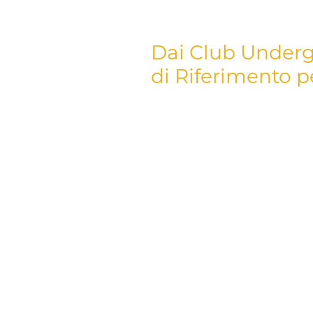
all'avanguardia.
Dai Club Undergr
di Riferimento 
La
scena techno undergroun
dichiarazione. Il nostro
abbigl
tutti i giorni. Immagina di rila
umore – una Maglietta Techno co
Design Maglietta Verticale Tec
fermamente che l'
abbigliame
che tu sia a un'esclusiva fest
Immergiti nella nostra selezion
autentico della
musica hardt
gravitano verso un'estetica pi
storia della cultura rave
. Ogn
compagno confortevole per og