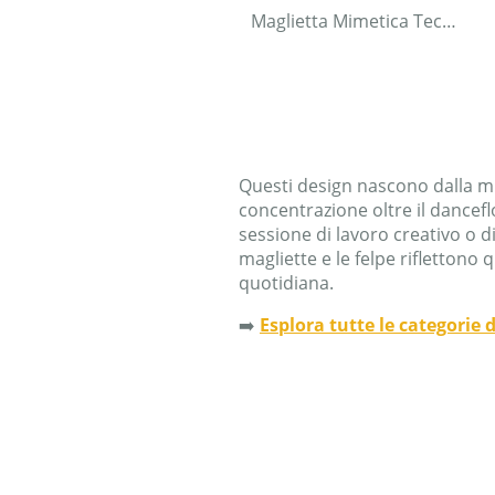
Maglietta Mimetica Techno Rave
Questi design nascono dalla mus
concentrazione oltre il dancef
sessione di lavoro creativo o d
magliette e le felpe riflettono q
quotidiana.
➡️
Esplora tutte le categorie d