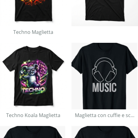
Techno Maglietta
Techno Koala Maglietta
Maglietta con cuffie e scritta “music”